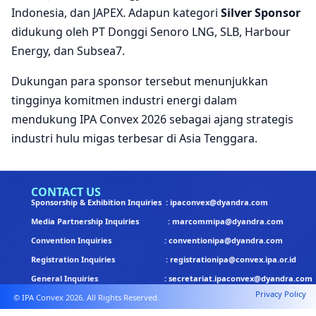
Indonesia, dan JAPEX. Adapun kategori
Silver Sponsor
didukung oleh PT Donggi Senoro LNG, SLB, Harbour
Energy, dan Subsea7.
Dukungan para sponsor tersebut menunjukkan
tingginya komitmen industri energi dalam
mendukung IPA Convex 2026 sebagai ajang strategis
industri hulu migas terbesar di Asia Tenggara.
CONTACT US
Sponsorship & Exhibition Inquiries : ipaconvex@dyandra.com
Media Partnership Inquiries : marcommipa@dyandra.com
Convention Inquiries : conventionipa@dyandra.com
Registration Inquiries : registrationipa@convex.ipa.or.id
General Inquiries : secretariat.ipaconvex@dyandra.com
Privacy Policy
© IPA Convex 2026. All Rights Reserved.